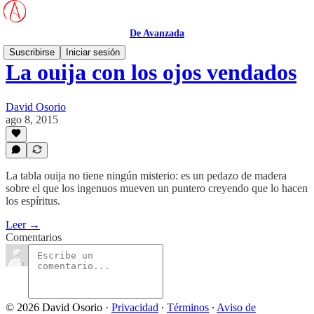
De Avanzada
Suscribirse
Iniciar sesión
La ouija con los ojos vendados
David Osorio
ago 8, 2015
La tabla ouija no tiene ningún misterio: es un pedazo de madera
sobre el que los ingenuos mueven un puntero creyendo que lo hacen
los espíritus.
Leer →
Comentarios
© 2026 David Osorio
·
Privacidad
∙
Términos
∙
Aviso de