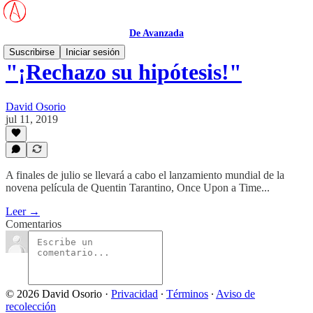
De Avanzada
Suscribirse
Iniciar sesión
"¡Rechazo su hipótesis!"
David Osorio
jul 11, 2019
A finales de julio se llevará a cabo el lanzamiento mundial de la
novena película de Quentin Tarantino, Once Upon a Time...
Leer →
Comentarios
© 2026 David Osorio
·
Privacidad
∙
Términos
∙
Aviso de
recolección