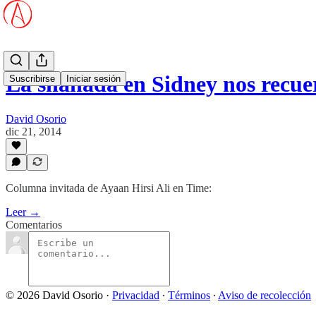
La shahāda en Sidney nos recu
Suscribirse
Iniciar sesión
David Osorio
dic 21, 2014
Columna invitada de Ayaan Hirsi Ali en Time:
Leer →
Comentarios
© 2026 David Osorio
·
Privacidad
∙
Términos
∙
Aviso de recolección