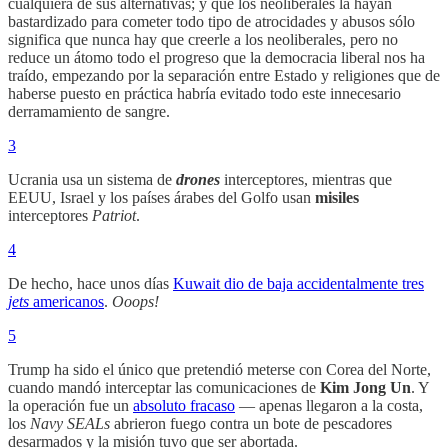
cualquiera de sus alternativas; y que los neoliberales la hayan
bastardizado para cometer todo tipo de atrocidades y abusos sólo
significa que nunca hay que creerle a los neoliberales, pero no
reduce un átomo todo el progreso que la democracia liberal nos ha
traído, empezando por la separación entre Estado y religiones que de
haberse puesto en práctica habría evitado todo este innecesario
derramamiento de sangre.
3
Ucrania usa un sistema de
drones
interceptores, mientras que
EEUU, Israel y los países árabes del Golfo usan
misiles
interceptores
Patriot
.
4
De hecho, hace unos días
Kuwait dio de baja accidentalmente tres
jets
americanos
.
Ooops!
5
Trump ha sido el único que pretendió meterse con Corea del Norte,
cuando mandó interceptar las comunicaciones de
Kim Jong Un
. Y
la operación fue un
absoluto fracaso
— apenas llegaron a la costa,
los
Navy SEALs
abrieron fuego contra un bote de pescadores
desarmados y la misión tuvo que ser abortada.