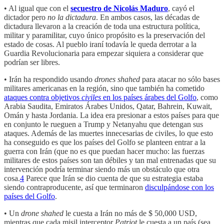
• Al igual que con el
secuestro de Nicolás Maduro
, cayó el
dictador pero
no la dictadura
. En ambos casos, las décadas de
dictadura llevaron a la creación de toda una estructura política,
militar y paramilitar, cuyo único propósito es la preservación del
estado de cosas. Al pueblo iraní todavía le queda derrotar a la
Guardia Revolucionaria para empezar siquiera a considerar que
podrían ser libres.
• Irán ha respondido usando
drones shahed
para atacar no sólo bases
militares americanas en la región, sino que también ha cometido
ataques contra objetivos
civiles
en los países árabes del Golfo
, como
Arabia Saudita, Emiratos Árabes Unidos, Qatar, Bahrein, Kuwait,
Omán y hasta Jordania. La idea era presionar a estos países para que
en conjunto le rueguen a Trump y Netanyahu que detengan sus
ataques. Además de las muertes innecesarias de civiles, lo que esto
ha conseguido es que los países del Golfo se planteen entrar a la
guerra con Irán (que no es que puedan hacer mucho: las fuerzas
militares de estos países son tan débiles y tan mal entrenadas que su
intervención podría terminar siendo más un obstáculo que otra
cosa.
4
Parece que Irán se dio cuenta de que su estrategia estaba
siendo contraproducente, así que terminaron
disculpándose con los
países del Golfo
.
• Un
drone shahed
le cuesta a Irán no más de $ 50,000 USD,
mientras que cada misil interceptor
Patriot
le cuesta a un país (sea