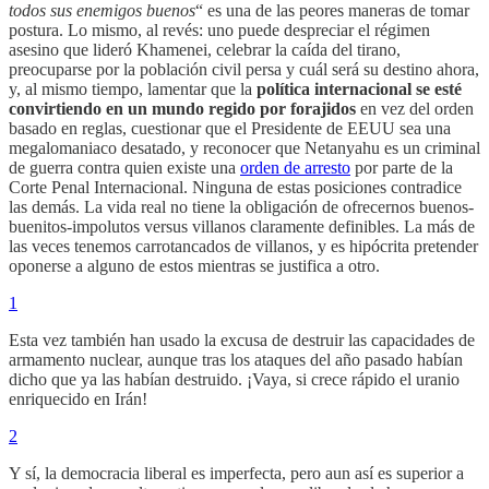
todos sus enemigos buenos
“ es una de las peores maneras de tomar
postura. Lo mismo, al revés: uno puede despreciar el régimen
asesino que lideró Khamenei, celebrar la caída del tirano,
preocuparse por la población civil persa y cuál será su destino ahora,
y, al mismo tiempo, lamentar que la
política internacional se esté
convirtiendo en un mundo regido por forajidos
en vez del orden
basado en reglas, cuestionar que el Presidente de EEUU sea una
megalomaniaco desatado, y reconocer que Netanyahu es un criminal
de guerra contra quien existe una
orden de arresto
por parte de la
Corte Penal Internacional. Ninguna de estas posiciones contradice
las demás. La vida real no tiene la obligación de ofrecernos buenos-
buenitos-impolutos versus villanos claramente definibles. La más de
las veces tenemos carrotancados de villanos, y es hipócrita pretender
oponerse a alguno de estos mientras se justifica a otro.
1
Esta vez también han usado la excusa de destruir las capacidades de
armamento nuclear, aunque tras los ataques del año pasado habían
dicho que ya las habían destruido. ¡Vaya, si crece rápido el uranio
enriquecido en Irán!
2
Y sí, la democracia liberal es imperfecta, pero aun así es superior a