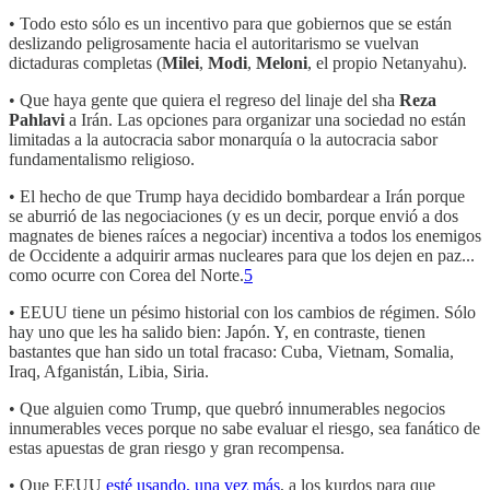
• Todo esto sólo es un incentivo para que gobiernos que se están
deslizando peligrosamente hacia el autoritarismo se vuelvan
dictaduras completas (
Milei
,
Modi
,
Meloni
, el propio Netanyahu).
• Que haya gente que quiera el regreso del linaje del sha
Reza
Pahlavi
a Irán. Las opciones para organizar una sociedad no están
limitadas a la autocracia sabor monarquía o la autocracia sabor
fundamentalismo religioso.
• El hecho de que Trump haya decidido bombardear a Irán porque
se aburrió de las negociaciones (y es un decir, porque envió a dos
magnates de bienes raíces a negociar) incentiva a todos los enemigos
de Occidente a adquirir armas nucleares para que los dejen en paz...
como ocurre con Corea del Norte.
5
• EEUU tiene un pésimo historial con los cambios de régimen. Sólo
hay uno que les ha salido bien: Japón. Y, en contraste, tienen
bastantes que han sido un total fracaso: Cuba, Vietnam, Somalia,
Iraq, Afganistán, Libia, Siria.
• Que alguien como Trump, que quebró innumerables negocios
innumerables veces porque no sabe evaluar el riesgo, sea fanático de
estas apuestas de gran riesgo y gran recompensa.
• Que EEUU
esté usando, una vez más
, a los kurdos para que