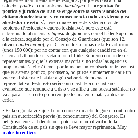
régimen es monumentalmente estúpida, porque es buscar una
solución
política
a un problema
ideológico
. La
organización
política y jurídica de Irán se erige sobre la secta islámica del
chiísmo duodecimano, y en consecuencia todo su sistema gira
alrededor de esto
: sí, tienen una especie de sistema civil de
gobierno (Presidente y cuerpo legislativo), pero este está
subordinado al sistema
religioso
de gobierno, con el Líder Supremo
a la cabeza, seguido por el Consejo de Guardianes (que son 12,
obvio;
duodecimano
), y el Cuerpo de Guardias de la Revolución
(unos 150 000); por no contar con que cualquier candidato en el
sistema civil puede ser vetado por el Líder Supremo o uno de sus
representantes, y que la extensa mayoría si no todas las agencias
propiamente ‘civiles’ tienen por lo menos un comisario religioso, así
que el sistema político, por diseño, no puede simplemente darle un
vuelco al sistema e instalar algún sabor de democracia
representativa. Pedir esto sería como pedirle a un cristiano
evangélico que renuncie a Cristo y se afilie a una iglesia satánica; no
va a pasar — en esto prefieren que los maten o matar, antes que
ceder.
• Es la segunda vez que Trump comete un acto de guerra contra otro
país sin autorización previa (ni conocimiento) del Congreso. Es
peligroso tener al líder de una potencia mundial violando la
Constitución de su país sin que se lleve mayor reprimenda. Muy
malos incentivos
.