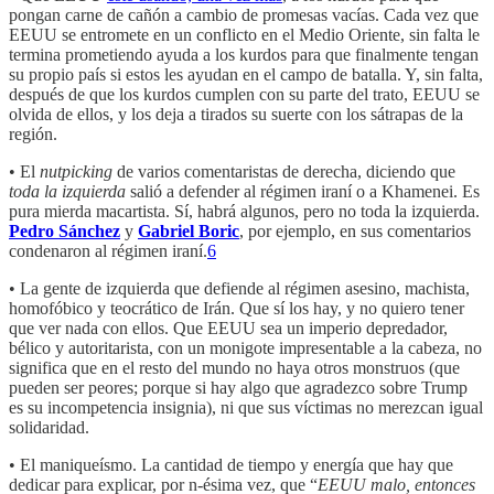
pongan carne de cañón a cambio de promesas vacías. Cada vez que
EEUU se entromete en un conflicto en el Medio Oriente, sin falta le
termina prometiendo ayuda a los kurdos para que finalmente tengan
su propio país si estos les ayudan en el campo de batalla. Y, sin falta,
después de que los kurdos cumplen con su parte del trato, EEUU se
olvida de ellos, y los deja a tirados su suerte con los sátrapas de la
región.
• El
nutpicking
de varios comentaristas de derecha, diciendo que
toda la izquierda
salió a defender al régimen iraní o a Khamenei. Es
pura mierda macartista. Sí, habrá algunos, pero no toda la izquierda.
Pedro Sánchez
y
Gabriel Boric
, por ejemplo, en sus comentarios
condenaron al régimen iraní.
6
• La gente de izquierda que defiende al régimen asesino, machista,
homofóbico y teocrático de Irán. Que sí los hay, y no quiero tener
que ver nada con ellos. Que EEUU sea un imperio depredador,
bélico y autoritarista, con un monigote impresentable a la cabeza, no
significa que en el resto del mundo no haya otros monstruos (que
pueden ser peores; porque si hay algo que agradezco sobre Trump
es su incompetencia insignia), ni que sus víctimas no merezcan igual
solidaridad.
• El maniqueísmo. La cantidad de tiempo y energía que hay que
dedicar para explicar, por n-ésima vez, que “
EEUU malo, entonces