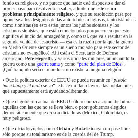
fondo es religioso, y no parece que nadie esté dispuesto a dar el
primer paso para resolverlo: a saber, admitir que
este es un
problema principalmente religioso
, y que su resolución pasa por
oponerse a los designios de las autoridades religiosas, tanto islámicas
como sionistas (en esto están juntos los judíos sionistas y los
cristianos sionistas, que están emocionados porque creen que esto
significa el inicio del armagedón y, como tal, que va a resultar en la
segunda venida de Jesucristo — esa es la razón por la que la guerra
en Medio Oriente siempre es un sueño mojado para este sector del
cristianismo evangélico). Ahí están el Secretario de Defensa
americano,
Pete Hegseth
, y varios oficiales militares, anunciando la
guerra como una
guerra santa
y como “
parte del plan de Dios
”.
¡Qué tranquilo sería el mundo si no existiera ninguna religión!
• Que la política exterior de EEUU se pueda resumir en “
pistola
hace bang y el malo se va
“ le hace un flaco favor a las poblaciones
que supuestamente está ayudando/liberando.
• Que el gobierno actual de EEUU sólo reconozca como dictaduras
aquellas con las que no se lleva bien, o peor: gobiernos elegidos
democráticamente que
no
son dictaduras (México, Colombia), es
muy peligroso.
• Que dictadorzuelos como
Orbán
y
Bukele
tengan un pase libre
sólo porque su totalitarismo es de la cuerda del de Trump.