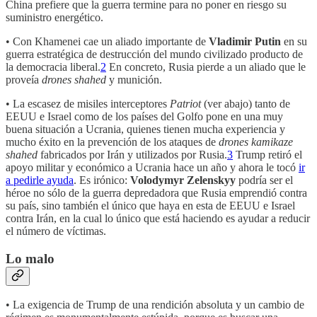
China prefiere que la guerra termine para no poner en riesgo su
suministro energético.
• Con Khamenei cae un aliado importante de
Vladimir Putin
en su
guerra estratégica de destrucción del mundo civilizado producto de
la democracia liberal.
2
En concreto, Rusia pierde a un aliado que le
proveía
drones shahed
y munición.
• La escasez de misiles interceptores
Patriot
(ver abajo) tanto de
EEUU e Israel como de los países del Golfo pone en una muy
buena situación a Ucrania, quienes tienen mucha experiencia y
mucho éxito en la prevención de los ataques de
drones kamikaze
shahed
fabricados por Irán y utilizados por Rusia.
3
Trump retiró el
apoyo militar y económico a Ucrania hace un año y ahora le tocó
ir
a pedirle ayuda
. Es irónico:
Volodymyr Zelenskyy
podría ser el
héroe no sólo de la guerra depredadora que Rusia emprendió contra
su país, sino también el único que haya en esta de EEUU e Israel
contra Irán, en la cual lo único que está haciendo es ayudar a reducir
el número de víctimas.
Lo malo
• La exigencia de Trump de una rendición absoluta y un cambio de