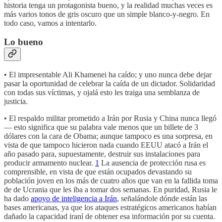
historia tenga un protagonista bueno, y la realidad muchas veces es
más varios tonos de gris oscuro que un simple blanco-y-negro. En
todo caso, vamos a intentarlo.
Lo bueno
• El impresentable Ali Khamenei ha caído; y uno nunca debe dejar
pasar la oportunidad de celebrar la caída de un dictador. Solidaridad
con todas sus víctimas, y ojalá esto les traiga una semblanza de
justicia.
• El respaldo militar prometido a Irán por Rusia y China nunca llegó
— esto significa que su palabra vale menos que un billete de 3
dólares con la cara de Obama; aunque tampoco es una sorpresa, en
vista de que tampoco hicieron nada cuando EEUU atacó a Irán el
año pasado para, supuestamente, destruir sus instalaciones para
producir armamento nuclear.
1
La ausencia de protección rusa es
comprensible, en vista de que están ocupados devastando su
población joven en los más de cuatro años que van en la fallida toma
de de Ucrania que les iba a tomar dos semanas. En puridad, Rusia le
ha dado
apoyo de inteligencia a Irán
, señalándole dónde están las
bases americanas, ya que los ataques estratégicos americanos habían
dañado la capacidad iraní de obtener esa información por su cuenta.